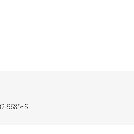
프연습장, 주차장
02-9685~6