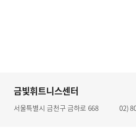
지하 1층
다목적룸, 헬스장, 골
금빛휘트니스센터
서울특별시 금천구 금하로 668
02) 8