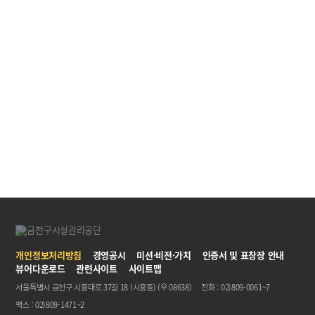
26
인사·총무·회계
전통시장 상품권 구입 및 배부 현황
매년
25
인사·총무·회계
자산관리 현황
매년
24
인사·총무·회계
공통자재 단가
매년
23
인사·총무·회계
계약심사 현황
매년
22
인사·총무·회계
1천만원이상 공사, 용역, 물품 계약 현황(수의계약 제외)
매년
21
인사·총무·회계
500만원 이상 공사, 용역, 물품 수의계약 현황
매년
1
2
3
4
5
6
7
8
9
10
개인정보처리방침
경영공시
미션·비전·가치
인증서 및 표창장 안내
뷰어다운로드
관련사이트
사이트맵
서울특별시 금천구 시흥대로 37길 18 (시흥동) (우 08638)
전화 : 02)809-0061~7
팩스 : 02)809-1471~2